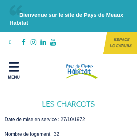
Gestion des traceurs
Bienvenue sur le site de Pays de Meaux
Habitat
ESPACE
Lien
Lien
Lien
Lien
LOCATAIRE
vers
vers
vers
vers
le
le
le
la
MENU
compte
compte
compte
chaîne
Facebook
Instagram
Linkedin
Youtube
LES CHARCOTS
Date de mise en service : 27/10/1972
Nombre de logement : 32