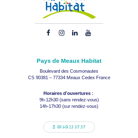
Lien
Lien
Lien
Lien
vers
vers
vers
vers
le
le
le
la
compte
compte
compte
chaîne
Pays de Meaux Habitat
Facebook
Instagram
Linkedin
Youtube
Boulevard des Cosmonautes
CS 90381 – 77334 Meaux Cedex France
Horaires d’ouvertures :
9h-12h30 (sans rendez-vous)
14h-17h30 (sur rendez-vous)
01 60 23 37 37