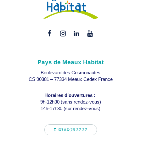
Lien
Lien
Lien
Lien
vers
vers
vers
vers
le
le
le
la
compte
compte
compte
chaîne
Pays de Meaux Habitat
Facebook
Instagram
Linkedin
Youtube
Boulevard des Cosmonautes
CS 90381 – 77334 Meaux Cedex France
Horaires d’ouvertures :
9h-12h30 (sans rendez-vous)
14h-17h30 (sur rendez-vous)
01 60 23 37 37