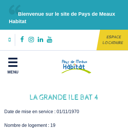
Gestion des traceurs
Bienvenue sur le site de Pays de Meaux
Habitat
ESPACE
Lien
Lien
Lien
Lien
LOCATAIRE
vers
vers
vers
vers
le
le
le
la
MENU
compte
compte
compte
chaîne
Facebook
Instagram
Linkedin
Youtube
LA GRANDE ILE BAT 4
Date de mise en service : 01/11/1970
Nombre de logement : 19