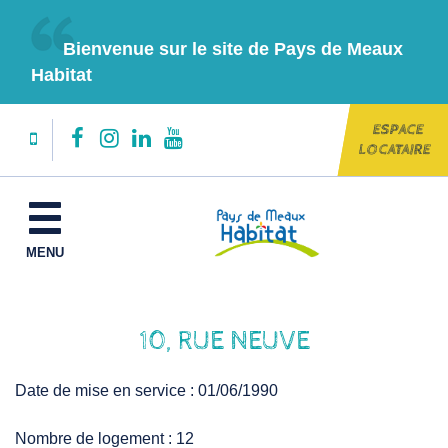
Gestion des traceurs
Bienvenue sur le site de Pays de Meaux
Habitat
ESPACE
Lien
Lien
Lien
Lien
LOCATAIRE
vers
vers
vers
vers
le
le
le
la
MENU
compte
compte
compte
chaîne
Facebook
Instagram
Linkedin
Youtube
10, RUE NEUVE
Date de mise en service : 01/06/1990
Nombre de logement : 12