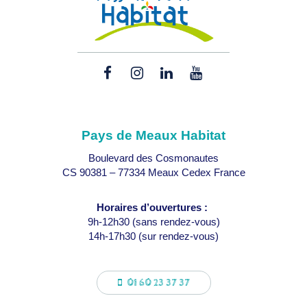
Lien
Lien
Lien
Lien
vers
vers
vers
vers
le
le
le
la
compte
compte
compte
chaîne
Pays de Meaux Habitat
Facebook
Instagram
Linkedin
Youtube
Boulevard des Cosmonautes
CS 90381 – 77334 Meaux Cedex France
Horaires d’ouvertures :
9h-12h30 (sans rendez-vous)
14h-17h30 (sur rendez-vous)
01 60 23 37 37